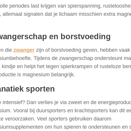
olle periodes last krijgen van spierspanning, rustelooshei
, allemaal signalen dat je lichaam misschien extra mag
wangerschap en borstvoeding
n die
zwanger
zijn of borstvoeding geven, hebben vaak
iumbehoefte. Tijdens de zwangerschap ondersteunt ma
 kindje en helpt het tegen spierkrampen of rusteloze be
oductie is magnesium belangrijk.
anatiek sporten
e intensief? Dan verlies je via zweet en de energieprodu
um. Vooral bij duursporters en krachtsporters kan dit 
te veroorzaken. Veel sporters gebruiken daarom
iumsupplementen om hun spieren te ondersteunen en sn