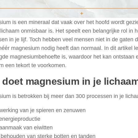
um is een mineraal dat vaak over het hoofd wordt gezien
 lichaam onmisbaar is. Het speelt een belangrijke rol in
en in je lijf. Toch hebben veel mensen niet in de gaten 
ér magnesium nodig heeft dan normaal. In dit artikel l
gde magnesiumbehoefte is, waardoor het kan ontstaan e
m een tekort te voorkomen.
 doet magnesium in je lichaa
um is betrokken bij meer dan 300 processen in je lichaa
werking van je spieren en zenuwen
energieproductie
aanmaak van eiwitten
 behouden van sterke botten en tanden