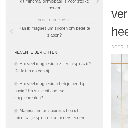
dit mineraal onmisbaar is voor sterke
botten
ve
VORIGE VERHAAL
hee
Kan ik magnesium slikken om beter te
slapen?
DOOR
L
RECENTE BERICHTEN
Hoeveel magnesium zit er in spinazie?
De feiten op een rij
Hoeveel magnesium heb je per dag
nodig? En vul je dit aan met
supplementen?
Magnesium en spierpijn: hoe dit
mineraal je spieren kan ondersteunen