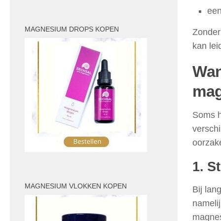
een
MAGNESIUM DROPS KOPEN
Zonder
kan lei
Wan
mag
Soms h
versch
oorzak
1. S
MAGNESIUM VLOKKEN KOPEN
Bij lan
nameli
magnes