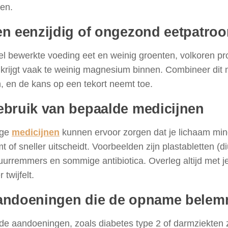
len.
en eenzijdig of ongezond eetpatroo
l bewerkte voeding eet en weinig groenten, volkoren pr
krijgt vaak te weinig magnesium binnen. Combineer dit m
, en de kans op een tekort neemt toe.
ebruik van bepaalde medicijnen
ge
medicijnen
kunnen ervoor zorgen dat je lichaam m
 of sneller uitscheidt. Voorbeelden zijn plastabletten (di
rremmers en sommige antibiotica. Overleg altijd met je 
 twijfelt.
andoeningen die de opname bele
e aandoeningen, zoals diabetes type 2 of darmziekten z