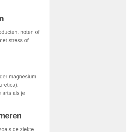
n
oducten, noten of
et stress of
inder magnesium
uretica),
arts als je
mmeren
oals de ziekte