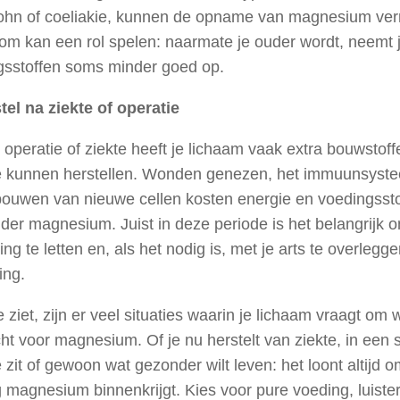
ohn of coeliakie, kunnen de opname van magnesium ve
om kan een rol spelen: naarmate je ouder wordt, neemt 
gsstoffen soms minder goed op.
tel na ziekte of operatie
operatie of ziekte heeft je lichaam vaak extra bouwstof
e kunnen herstellen. Wonden genezen, het immuunsyste
bouwen van nieuwe cellen kosten energie en voedingssto
er magnesium. Juist in deze periode is het belangrijk 
ing te letten en, als het nodig is, met je arts te overleg
ing.
e ziet, zijn er veel situaties waarin je lichaam vraagt om 
t voor magnesium. Of je nu herstelt van ziekte, in een s
 zit of gewoon wat gezonder wilt leven: het loont altijd o
magnesium binnenkrijgt. Kies voor pure voeding, luister