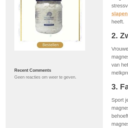
stressv
slapen
heeft.
2. Z
Vrouwe
magnes
van het
Recent Comments
melkpr
Geen reacties om weer te geven.
3. F
Sport j
magnesi
behoef
magnes