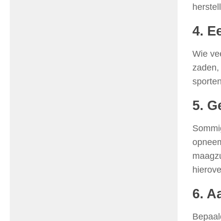
herstel
4. E
Wie vee
zaden, 
sporten
5. G
Sommi
opneemt
maagzuu
hierover
6. A
Bepaald