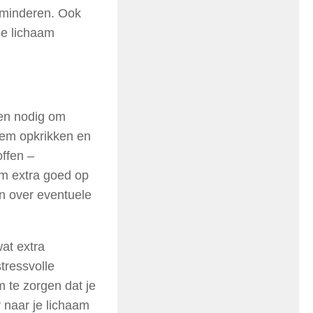
rminderen. Ook
je lichaam
fen nodig om
em opkrikken en
ffen –
om extra goed op
gen over eventuele
wat extra
tressvolle
m te zorgen dat je
 naar je lichaam