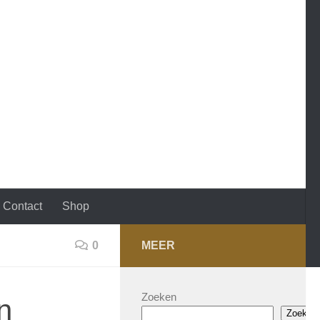
Contact
Shop
0
MEER
Zoeken
n
Zoeken