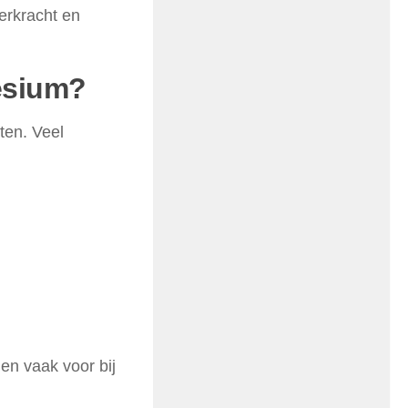
eerkracht en
esium?
ten. Veel
n vaak voor bij