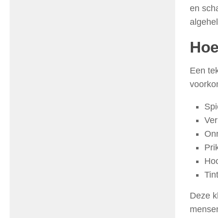
en scha
algehe
Hoe
Een tek
voorko
Spi
Ver
Onr
Pri
Hoo
Tin
Deze k
mensen