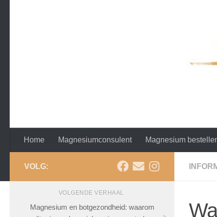
Doorgaan naar inhoud
Home
Magnesiumconsulent
Magnesium bestelle
VOLG:
INFOR
VOLGENDE VERHAAL
Wa
Magnesium en botgezondheid: waarom