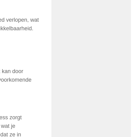
d verlopen, wat
ikkelbaarheid.
 kan door
elvoorkomende
ess zorgt
, wat je
dat ze in