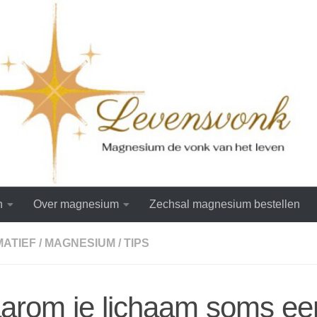
n
Over magnesium
Zechsal magnesium bestellen
MATIEF
/
MAGNESIUM
/
TIPS
arom je lichaam soms ee