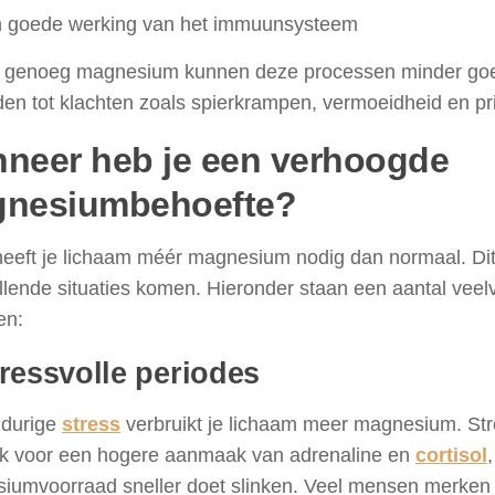
 goede werking van het immuunsysteem
 genoeg magnesium kunnen deze processen minder goe
den tot klachten zoals spierkrampen, vermoeidheid en pr
neer heb je een verhoogde
nesiumbehoefte?
eeft je lichaam méér magnesium nodig dan normaal. Dit
illende situaties komen. Hieronder staan een aantal ve
en:
tressvolle periodes
gdurige
stress
verbruikt je lichaam meer magnesium. Str
jk voor een hogere aanmaak van adrenaline en
cortisol
iumvoorraad sneller doet slinken. Veel mensen merken 