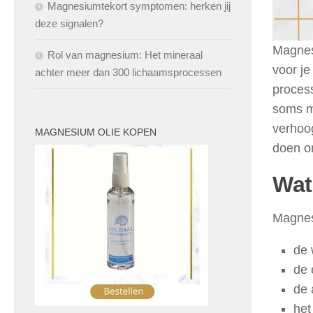
Magnesiumtekort symptomen: herken jij
deze signalen?
Magnesi
Rol van magnesium: Het mineraal
voor je
achter meer dan 300 lichaamsprocessen
process
soms mé
verhoo
MAGNESIUM OLIE KOPEN
doen o
Wat
Magnesi
de 
de 
de 
het