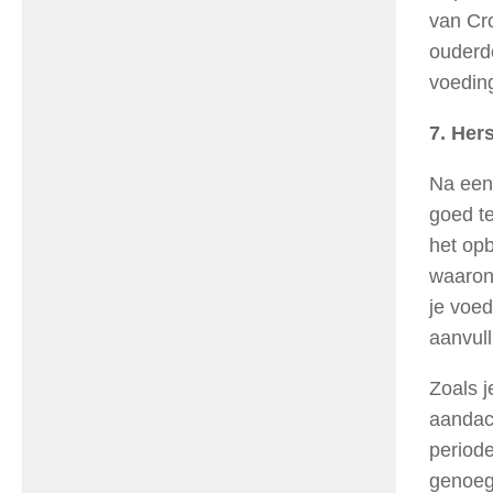
van Cr
ouderd
voedin
7. Hers
Na een 
goed t
het op
waarond
je voed
aanvull
Zoals j
aandach
periode
genoeg 