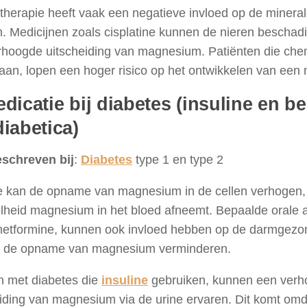
herapie heeft vaak een negatieve invloed op de mineral
. Medicijnen zoals cisplatine kunnen de nieren beschadig
rhoogde uitscheiding van magnesium. Patiënten die che
aan, lopen een hoger risico op het ontwikkelen van een
dicatie bij diabetes (insuline en b
diabetica)
schreven bij
:
Diabetes
type 1 en type 2
ne kan de opname van magnesium in de cellen verhogen
lheid magnesium in het bloed afneemt. Bepaalde orale an
metformine, kunnen ook invloed hebben op de darmgezo
ct de opname van magnesium verminderen.
 met diabetes die
insuline
gebruiken, kunnen een ver
eiding van magnesium via de urine ervaren. Dit komt om