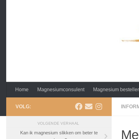
Doorgaan naar inhoud
Home
Magnesiumconsulent
Magnesium bestelle
VOLG:
INFOR
VOLGENDE VERHAAL
Med
Kan ik magnesium slikken om beter te