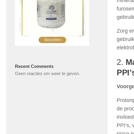
mineraa
furosem
gebruik
Zorg er
gebrui
elektro
2.
M
Recent Comments
PPI’
Geen reacties om weer te geven.
Voorge
Proton
de prod
invloe
PPI’s, 
risico