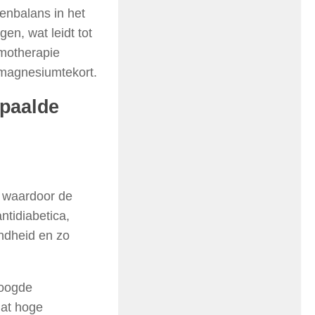
enbalans in het
en, wat leidt tot
motherapie
 magnesiumtekort.
epaalde
, waardoor de
tidiabetica,
ndheid en zo
hoogde
dat hoge