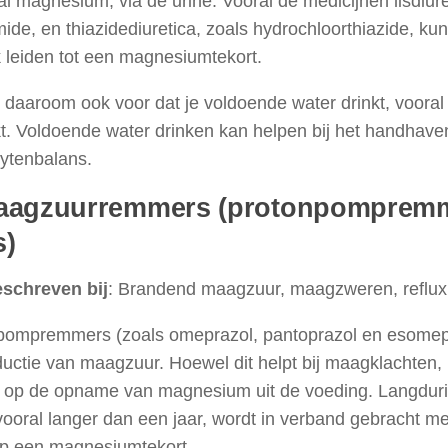
l magnesium, via de urine. Vooral de medicijnen lisdiure
ide, en thiazidediuretica, zoals hydrochloorthiazide, kun
 leiden tot een magnesiumtekort.
 daaroom ook voor dat je voldoende water drinkt, vooral a
kt. Voldoende water drinken kan helpen bij het handhav
lytenbalans.
aagzuurremmers (protonpompremm
s)
schreven bij
: Brandend maagzuur, maagzweren, reflux
pompremmers (zoals omeprazol, pantoprazol en esomepr
uctie van maagzuur. Hoewel dit helpt bij maagklachten, 
d op de opname van magnesium uit de voeding. Langduri
vooral langer dan een jaar, wordt in verband gebracht m
 op een magnesiumtekort.