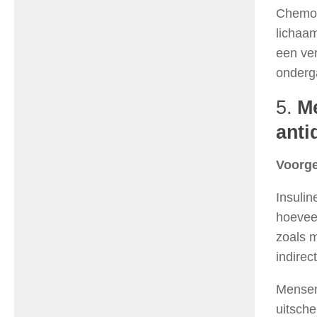
Chemot
lichaam
een ve
onderg
5.
Me
anti
Voorge
Insuli
hoevee
zoals 
indire
Mensen
uitsch