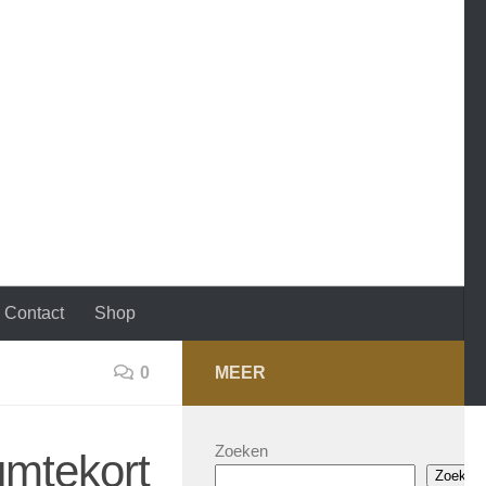
Contact
Shop
0
MEER
Zoeken
umtekort
Zoeken