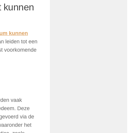
t kunnen
ium kunnen
n leiden tot een
st voorkomende
orden vaak
oedeem. Deze
fgevoerd via de
 waaronder het