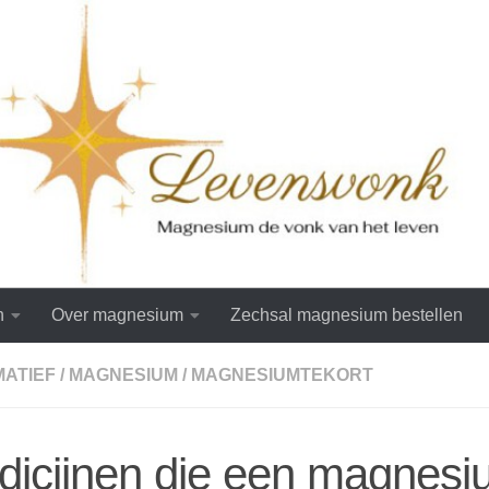
n
Over magnesium
Zechsal magnesium bestellen
MATIEF
/
MAGNESIUM
/
MAGNESIUMTEKORT
icijnen die een magnesi