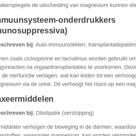
uikerspiegels de uitscheiding van magnesium kunnen sti
mmuunsysteem-onderdrukkers
munosuppressiva)
schreven bij
: Auto-immuunziekten, transplantatiepatië
nen zoals ciclosporine en tacrolimus worden gebruikt o
ngsreacties na orgaantransplantaties te voorkomen. Dez
de nierfunctie verlagen, wat kan leiden tot een verhoog
nesium via de urine. Dit verhoogt het risico op een ma
axeermiddelen
schreven bij
: Obstipatie (verstopping)
middelen verhogen de beweging in de darmen, waardoo
gsstoffen, waaronder magnesium, kan worden verminderd