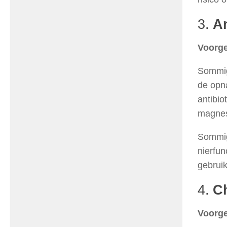
3.
An
Voorge
Sommige
de opn
antibio
magnes
Sommig
nierfu
gebruik
4.
C
Voorge