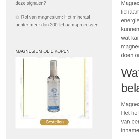
Magnesi
deze signalen?
lichaa
Rol van magnesium: Het mineraal
energi
achter meer dan 300 lichaamsprocessen
kunnen
wat kan
magnes
MAGNESIUM OLIE KOPEN
doen o
Wat
bel
Magnesi
Het hel
van ee
inname