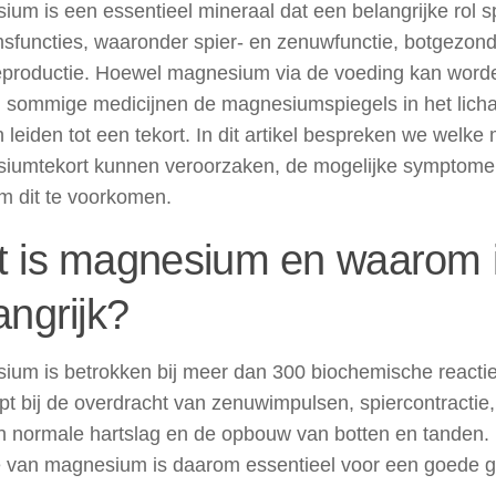
um is een essentieel mineraal dat een belangrijke rol sp
msfuncties, waaronder spier- en zenuwfunctie, botgezon
eproductie. Hoewel magnesium via de voeding kan word
 sommige medicijnen de magnesiumspiegels in het lich
 leiden tot een tekort. In dit artikel bespreken we welke
iumtekort kunnen veroorzaken, de mogelijke symptomen
m dit te voorkomen.
 is magnesium en waarom i
angrijk?
um is betrokken bij meer dan 300 biochemische reacties
pt bij de overdracht van zenuwimpulsen, spiercontracti
n normale hartslag en de opbouw van botten en tanden.
 van magnesium is daarom essentieel voor een goede 