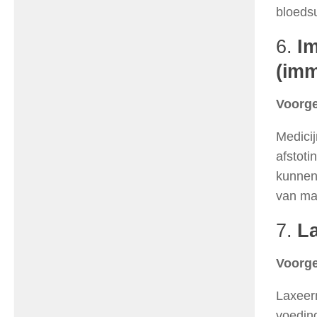
bloeds
6.
I
(im
Voorge
Medicij
afstoti
kunnen 
van mag
7.
L
Voorge
Laxeer
voedin