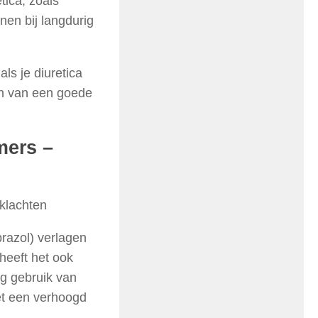
tica, zoals
nen bij langdurig
ls je diuretica
en van een goede
ers –
klachten
azol) verlagen
heeft het ook
g gebruik van
et een verhoogd