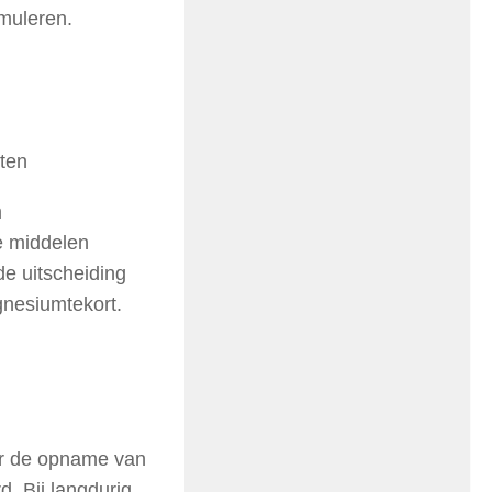
muleren.
nten
m
e middelen
de uitscheiding
gnesiumtekort.
r de opname van
. Bij langdurig