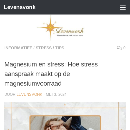
Levensvonk
Doorgaan naar inhoud
INFORMATIEF
/
STRESS
/
TIPS
0
Magnesium en stress: Hoe stress
aanspraak maakt op de
magnesiumvoorraad
DOOR
LEVENSVONK
·
MEI 3, 2024