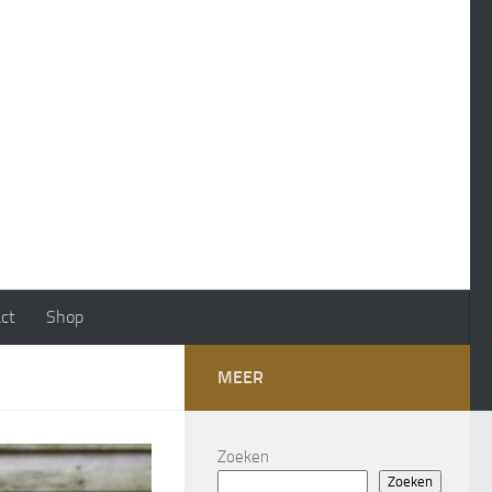
ct
Shop
MEER
Zoeken
Zoeken