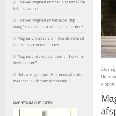
Hoeveel magnesium zit er in spinazie? De
feiten op een rij
Hoeveel magnesium heb je per dag
nodig? En vul je dit aan met supplementen?
Magnesium en spierpijn: hoe dit mineraal
je spieren kan ondersteunen
Magnesiumtekort symptomen: herken jij
deze signalen?
Als mag
Rol van magnesium: Het mineraal achter
Dit hou
meer dan 300 lichaamsprocessen
afspraa
Mag
MAGNESIUM OLIE KOPEN
afs