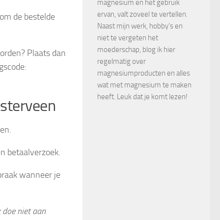
magnesium en het gebruik
ervan, valt zoveel te vertellen.
 om de bestelde
Naast mijn werk, hobby’s en
niet te vergeten het
moederschap, blog ik hier
worden? Plaats dan
regelmatig over
ngscode:
magnesiumproducten en alles
wat met magnesium te maken
heeft. Leuk dat je komt lezen!
isterveen
en.
een betaalverzoek.
praak wanneer je
k doe niet aan