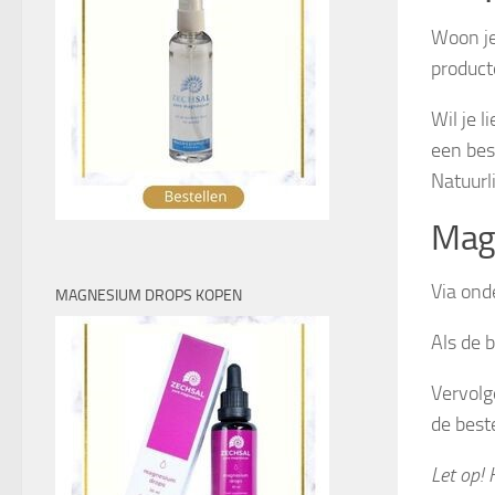
Woon je
producte
Wil je 
een bes
Natuurli
Magn
Via ond
MAGNESIUM DROPS KOPEN
Als de b
Vervolg
de best
Let op! 