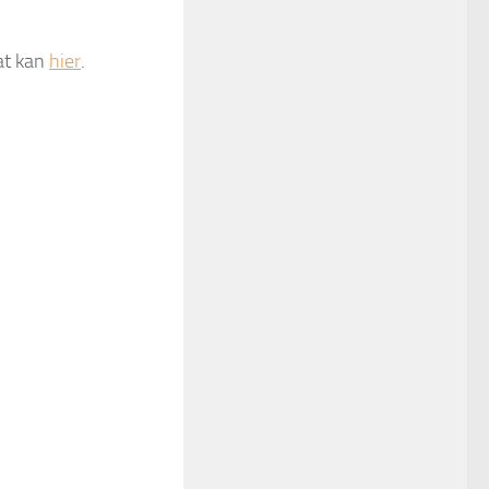
at kan
hier
.