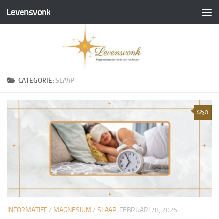
Levensvonk
Doorgaan naar inhoud
CATEGORIE:
SLAAP
0
INFORMATIEF
/
MAGNESIUM
/
SLAAP
FEBRUARI 28, 2025