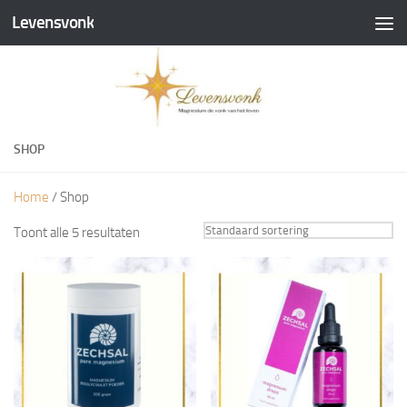
Levensvonk
Doorgaan naar inhoud
SHOP
Home
/ Shop
Toont alle 5 resultaten