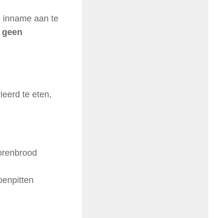
 inname aan te
n
geen
eerd te eten,
korenbrood
enpitten