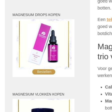
goed wo
botten.
MAGNESIUM DROPS KOPEN
Een
te
goed wo
botdich
Mag
trio
Voor g
werken
Ca
Vit
MAGNESIUM VLOKKEN KOPEN
Ma
bot