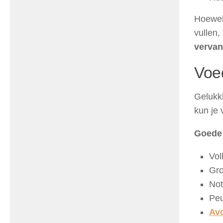
Hoewel
vullen,
vervan
Voe
Gelukk
kun je
Goede 
Vol
Gro
Not
Peu
Av