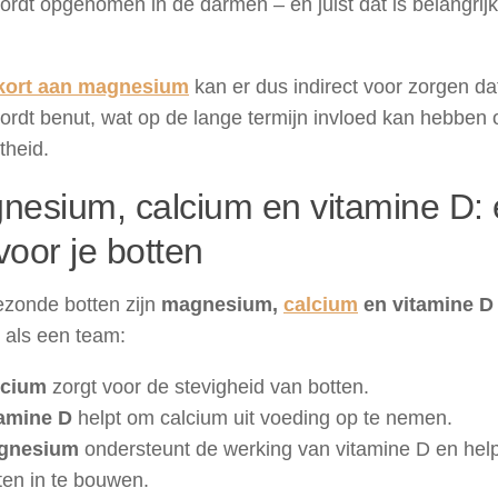
rdt opgenomen in de darmen – en juist dát is belangrijk
kort aan magnesium
kan er dus indirect voor zorgen da
rdt benut, wat op de lange termijn invloed kan hebben 
theid.
nesium, calcium en vitamine D: 
 voor je botten
ezonde botten zijn
magnesium,
calcium
en vitamine D
 als een team:
lcium
zorgt voor de stevigheid van botten.
amine D
helpt om calcium uit voeding op te nemen.
gnesium
ondersteunt de werking van vitamine D en help
ten in te bouwen.