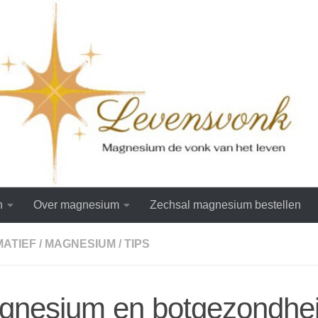
n
Over magnesium
Zechsal magnesium bestellen
MATIEF
/
MAGNESIUM
/
TIPS
gnesium en botgezondhei