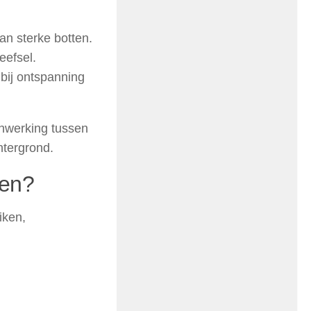
an sterke botten.
efsel.
 bij ontspanning
enwerking tussen
htergrond.
gen?
iken,