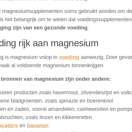
 magnesiumsupplementen soms gebruikt worden om de
 is het belangrijk om te weten dat voedingssupplemente
ging zijn van een gezonde voeding
.
ding rijk aan magnesium
ig is magnesium volop in
voeding
aanwezig. Door gevari
 vaak al voldoende magnesium binnenkrijgen.
bronnen van magnesium zijn onder andere:
koren producten zoals havermout, zilvervliesrijst en vol
ene bladgroenten, zoals spinazie en boerenkool
en en zaden, vooral amandelen, cashewnoten en pompo
lvruchten, zoals linzen en kikkererwten
ocado’s
en
bananen