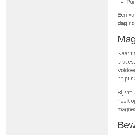
Pur
Een vo
dag
no
Mag
Naarmat
proces,
Voldoe
helpt n
Bij vr
heeft o
magnes
Bew