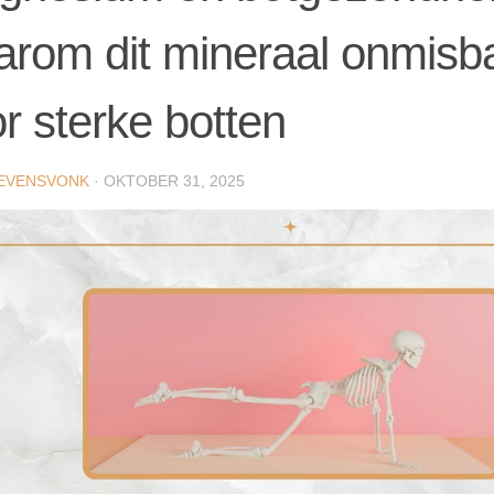
rom dit mineraal onmisba
r sterke botten
EVENSVONK
·
OKTOBER 31, 2025