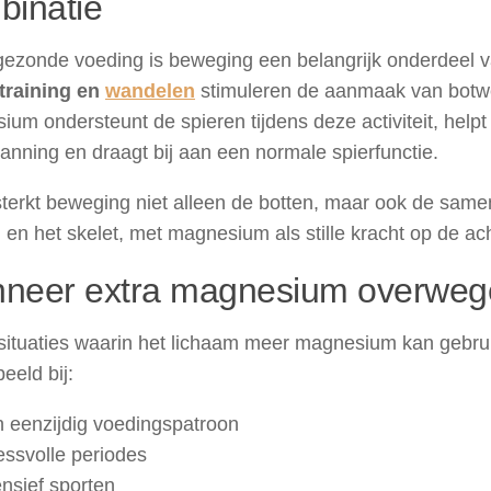
binatie
gezonde voeding is beweging een belangrijk onderdeel v
training en
wandelen
stimuleren de aanmaak van botwe
um ondersteunt de spieren tijdens deze activiteit, helpt
anning en draagt bij aan een normale spierfunctie.
sterkt beweging niet alleen de botten, maar ook de sam
 en het skelet, met magnesium als stille kracht op de ac
neer extra magnesium overwe
 situaties waarin het lichaam meer magnesium kan gebru
beeld bij:
 eenzijdig voedingspatroon
essvolle periodes
ensief sporten