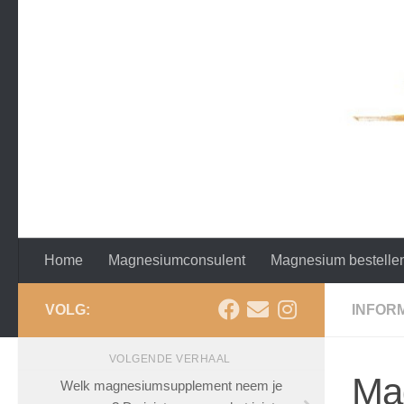
Doorgaan naar inhoud
Home
Magnesiumconsulent
Magnesium bestelle
VOLG:
INFOR
VOLGENDE VERHAAL
Ma
Welk magnesiumsupplement neem je