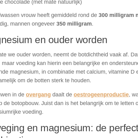
e chocolade (met mate natuurlijk)
lwassen vrouw heeft gemiddeld rond de
300 milligram
dig, mannen ongeveer
350 milligram
.
nesium en ouder worden
e we ouder worden, neemt de botdichtheid vaak af. Dat 
 maar voeding kan hierin een belangrijke en ondersteun
nde magnesium, in combinatie met calcium, vitamine D 
amelijk om de botten sterk te houden.
ouwen in de
overgang
daalt de
oestrogeenproductie
, w
p de botopbouw. Juist dan is het belangrijk om te letten 
iumrijke voeding.
eging en magnesium: de perfec