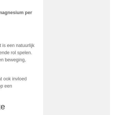
 magnesium per
is een natuurlijk
ende rol spelen.
en beweging,
at ook invloed
op een
te