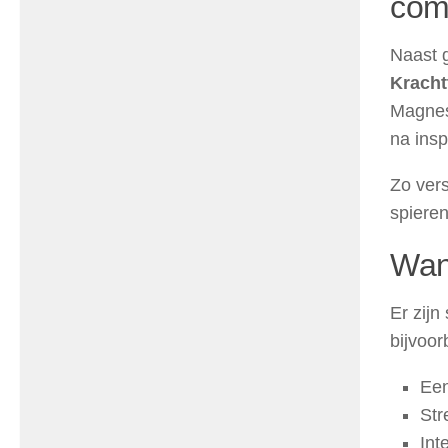
com
Naast 
Kracht
Magnesi
na insp
Zo ver
spieren
Wan
Er zijn
bijvoor
Een
Str
Int