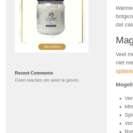
Wannee
botgez
dat cal
Mag
Veel m
niet me
spiere
Recent Comments
Geen reacties om weer te geven.
Mogeli
Ver
Min
Spi
Ver
Rus