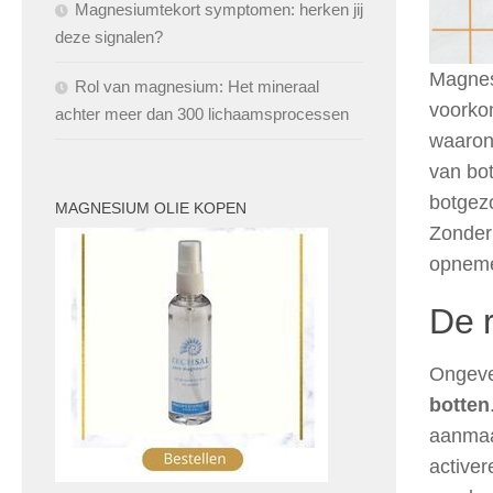
Magnesiumtekort symptomen: herken jij
deze signalen?
Magnesi
Rol van magnesium: Het mineraal
voorkom
achter meer dan 300 lichaamsprocessen
waaron
van bot
botgezo
MAGNESIUM OLIE KOPEN
Zonder
opneme
De 
Ongev
botten
aanmaa
activer