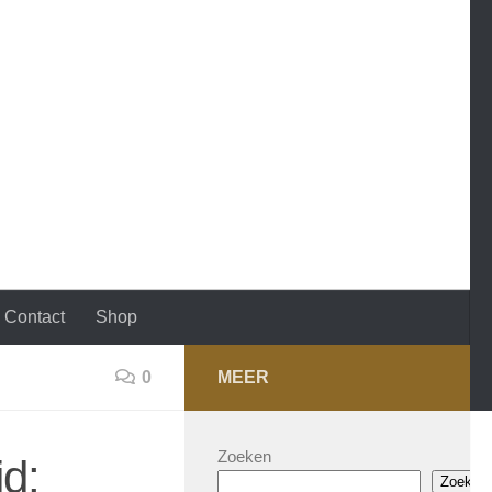
Contact
Shop
0
MEER
Zoeken
d:
Zoeken