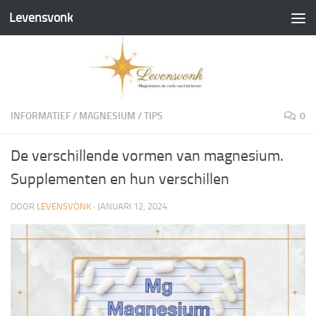
Levensvonk
Doorgaan naar inhoud
INFORMATIEF
/
MAGNESIUM
/
TIPS
0
De verschillende vormen van magnesium.
Supplementen en hun verschillen
DOOR
LEVENSVONK
·
JANUARI 12, 2024