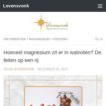
Levensvonk
Doorgaan naar inhoud
INFORMATIEF
/
MAGNESIUM
/
VOEDING
0
Hoeveel magnesium zit er in walnoten? De
feiten op een rij
DOOR
LEVENSVONK
·
DECEMBER 26, 2025