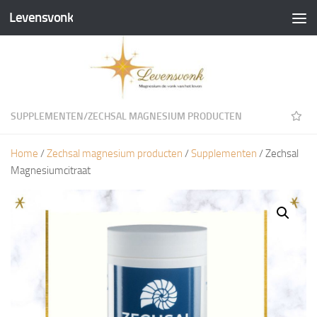
Levensvonk
Doorgaan naar inhoud
SUPPLEMENTEN
/
ZECHSAL MAGNESIUM PRODUCTEN
Home
/
Zechsal magnesium producten
/
Supplementen
/ Zechsal
Magnesiumcitraat