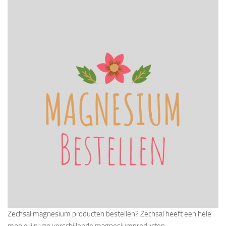
Zechsal magnesium producten bestellen? Zechsal heeft een hele
mooie lijn van verschillende magnesiumproducten.