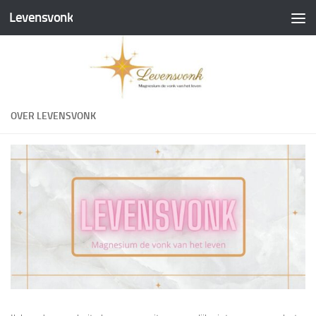
Levensvonk
Doorgaan naar inhoud
OVER LEVENSVONK